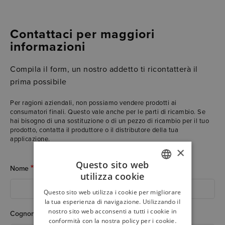
Contattaci per maggiori
informazioni
Compila il form, un nostro addetto ti ricontatterà il
prima possibile
Per ragioni aziendali, non possiamo vendere prodotti ai
consumatori finali. Questo vale anche per le parti di ricambio. Se
hai bisogno di una sostituzione o di un pezzo di ricambio per il tuo
prodotto, contatta il produttore o il distributore della tua
applicazione.
×
Questo sito web
Nome
utilizza cookie
ITALIAN
Questo sito web utilizza i cookie per migliorare
ENGLISH
la tua esperienza di navigazione. Utilizzando il
nostro sito web acconsenti a tutti i cookie in
Cognome
conformità con la nostra policy per i cookie.