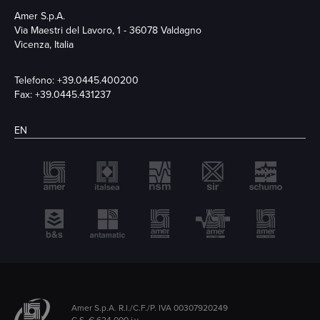
Amer S.p.A.
Via Maestri del Lavoro, 1 - 36078 Valdagno
Vicenza, Italia
Telefono:
+39.0445.400200
Fax: +39.0445.431237
EN
Amer S.p.A. R.I./C.F./P. IVA 00307920249